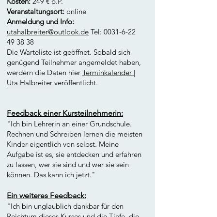
Kosten:
249 € p.P.
Veranstaltungsort:
online
Anmeldung und Info:
utahalbreiter@outlook.de
Tel:
0031-6-22
49 38 38
Die Warteliste ist geöffnet. Sobald sich
genügend Teilnehmer angemeldet haben,
werdern die Daten hier
Terminkalender |
Uta Halbreiter
veröffentlicht.
Feedback einer Kursteilnehmerin:
"Ich bin Lehrerin an einer Grundschule.
Rechnen und Schreiben lernen die meisten
Kinder eigentlich von selbst. Meine
Aufgabe ist es, sie entdecken und erfahren
zu lassen, wer sie sind und wer sie sein
können. Das kann ich jetzt."
Ein weiteres Feedback:
"Ich bin unglaublich dankbar für den
R
eichtum dieses Kurses und die Tiefe, die